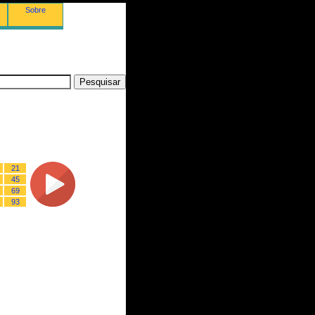
Sobre
21
45
69
93