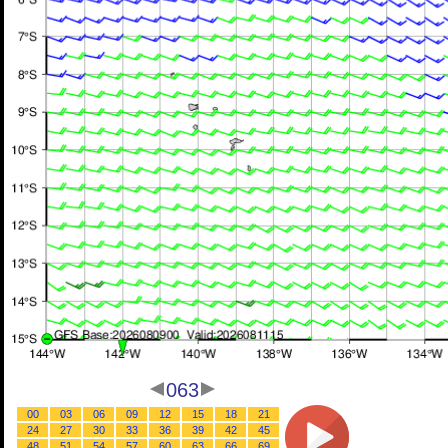
063
00
03
06
09
12
15
18
21
24
27
30
33
36
39
42
45
48
51
54
57
60
63
66
69