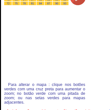
72
75
78
81
84
87
90
93
Para alterar o mapa : clique nos botões
verdes com uma cruz preta para aumentar o
zoom; no botão verde com uma pitada de
zoom; ou nas setas verdes para mapas
adjacentes.