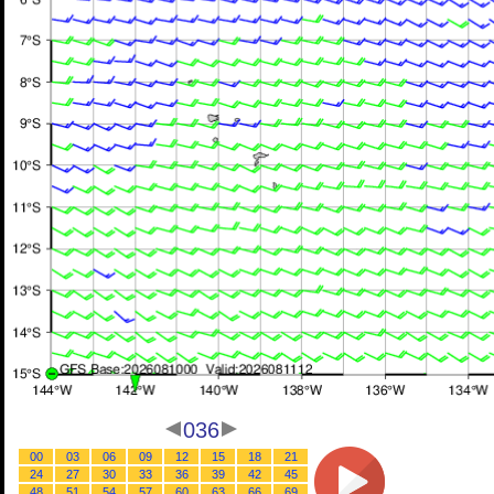
036
00
03
06
09
12
15
18
21
24
27
30
33
36
39
42
45
48
51
54
57
60
63
66
69