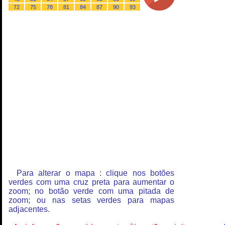
72
75
78
81
84
87
90
93
Para alterar o mapa : clique nos botões
verdes com uma cruz preta para aumentar o
zoom; no botão verde com uma pitada de
zoom; ou nas setas verdes para mapas
adjacentes.