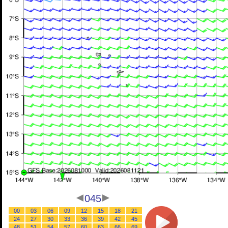
045
00
03
06
09
12
15
18
21
24
27
30
33
36
39
42
45
48
51
54
57
60
63
66
69