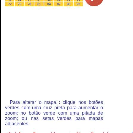
72
75
78
81
84
87
90
93
Para alterar o mapa : clique nos botões
verdes com uma cruz preta para aumentar o
zoom; no botão verde com uma pitada de
zoom; ou nas setas verdes para mapas
adjacentes.