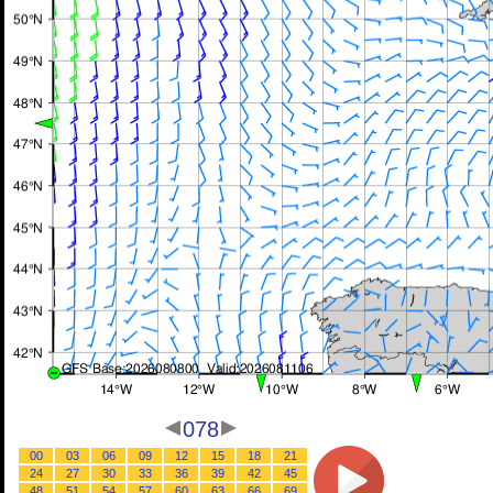
078
00
03
06
09
12
15
18
21
24
27
30
33
36
39
42
45
48
51
54
57
60
63
66
69