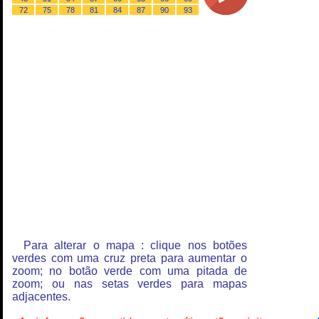
72
75
78
81
84
87
90
93
Para alterar o mapa : clique nos botões
verdes com uma cruz preta para aumentar o
zoom; no botão verde com uma pitada de
zoom; ou nas setas verdes para mapas
adjacentes.