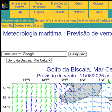
Imagens de
Tempo
Previsões 10
Clima
Ciclones
satélite
aeroportos
dias
FAQ
Línguas
Contacto
Notícias
Sobre
Meteorologia maritima :
Europa
África
América do Norte
América Central
América d
Austrália
Oceano Índico
Outros
Meteorologia maritima : Previsão de vent
Golfo da Biscaia, Mar Ce
Previsão de vento : 11/08/2026 à