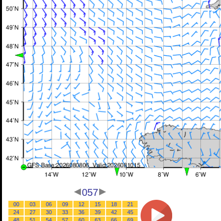
057
00
03
06
09
12
15
18
21
24
27
30
33
36
39
42
45
48
51
54
57
60
63
66
69