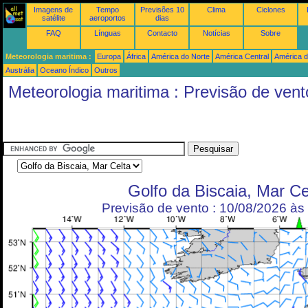
Imagens de
Tempo
Previsões 10
Clima
Ciclones
satélite
aeroportos
dias
FAQ
Línguas
Contacto
Notícias
Sobre
Meteorologia maritima :
Europa
África
América do Norte
América Central
América d
Austrália
Oceano Índico
Outros
Meteorologia maritima : Previsão de vent
Golfo da Biscaia, Mar Ce
Previsão de vento : 10/08/2026 à