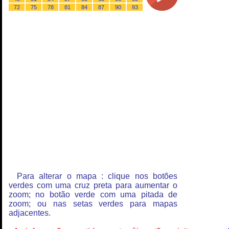
72
75
78
81
84
87
90
93
Para alterar o mapa : clique nos botões
verdes com uma cruz preta para aumentar o
zoom; no botão verde com uma pitada de
zoom; ou nas setas verdes para mapas
adjacentes.