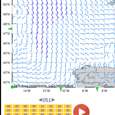
051
00
03
06
09
12
15
18
21
24
27
30
33
36
39
42
45
48
51
54
57
60
63
66
69