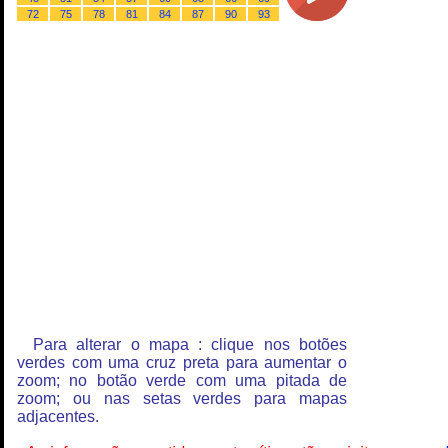
72
75
78
81
84
87
90
93
Para alterar o mapa : clique nos botões
verdes com uma cruz preta para aumentar o
zoom; no botão verde com uma pitada de
zoom; ou nas setas verdes para mapas
adjacentes.