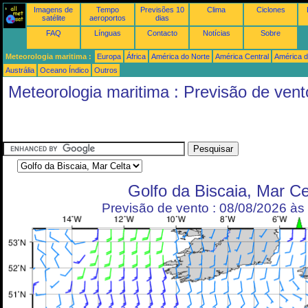
Imagens de
Tempo
Previsões 10
Clima
Ciclones
satélite
aeroportos
dias
FAQ
Línguas
Contacto
Notícias
Sobre
Meteorologia maritima :
Europa
África
América do Norte
América Central
América d
Austrália
Oceano Índico
Outros
Meteorologia maritima : Previsão de vent
Golfo da Biscaia, Mar Ce
Previsão de vento : 08/08/2026 à