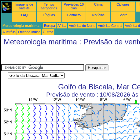
Imagens de
Tempo
Previsões 10
Clima
Ciclones
satélite
aeroportos
dias
FAQ
Línguas
Contacto
Notícias
Sobre
Meteorologia maritima :
Europa
África
América do Norte
América Central
América d
Austrália
Oceano Índico
Outros
Meteorologia maritima : Previsão de vent
Golfo da Biscaia, Mar Ce
Previsão de vento : 10/08/2026 à