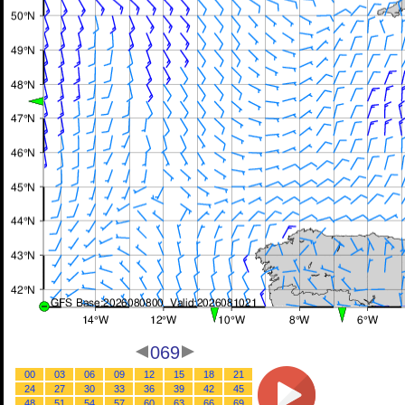
069
00
03
06
09
12
15
18
21
24
27
30
33
36
39
42
45
48
51
54
57
60
63
66
69