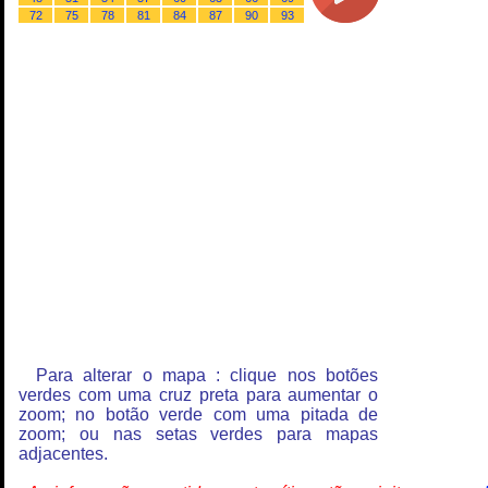
72
75
78
81
84
87
90
93
Para alterar o mapa : clique nos botões
verdes com uma cruz preta para aumentar o
zoom; no botão verde com uma pitada de
zoom; ou nas setas verdes para mapas
adjacentes.