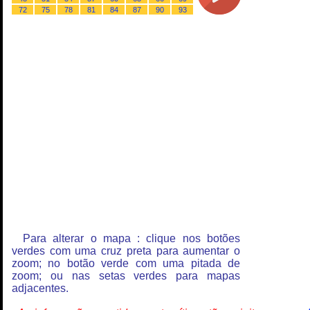
72
75
78
81
84
87
90
93
Para alterar o mapa : clique nos botões
verdes com uma cruz preta para aumentar o
zoom; no botão verde com uma pitada de
zoom; ou nas setas verdes para mapas
adjacentes.