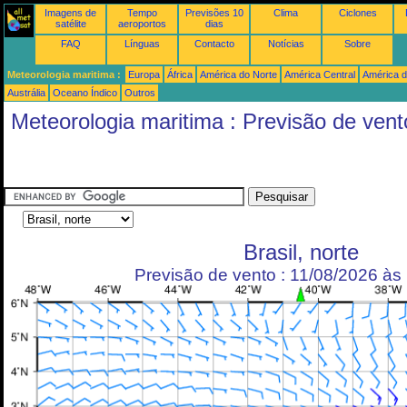
Imagens de
Tempo
Previsões 10
Clima
Ciclones
satélite
aeroportos
dias
FAQ
Línguas
Contacto
Notícias
Sobre
Meteorologia maritima :
Europa
África
América do Norte
América Central
América d
Austrália
Oceano Índico
Outros
Meteorologia maritima : Previsão de vent
Brasil, norte
Previsão de vento : 11/08/2026 à