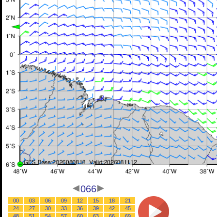
066
00
03
06
09
12
15
18
21
24
27
30
33
36
39
42
45
48
51
54
57
60
63
66
69