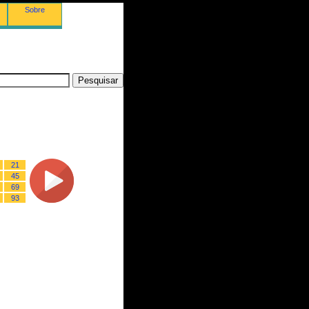
Sobre
21
45
69
93