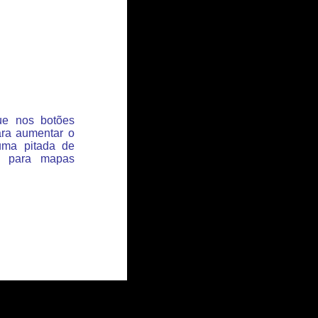
que nos botões
ara aumentar o
uma pitada de
s para mapas