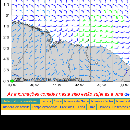
As informações contidas neste sítio estão sujeitas a uma
de
Meteorologia maritima :
Europa
África
América do Norte
América Central
América d
Imagens de satélite
Tempo aeroportos
Previsões 10 dias
Clima
Ciclones
Descargas e