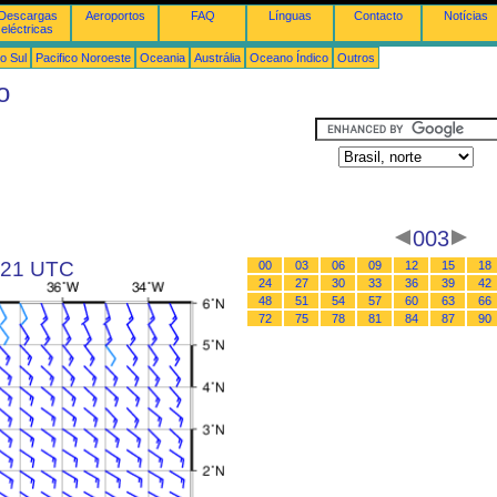
Descargas
Aeroportos
FAQ
Línguas
Contacto
Notícias
eléctricas
o Sul
Pacifico Noroeste
Oceania
Austrália
Oceano Índico
Outros
o
003
s 21 UTC
00
03
06
09
12
15
18
24
27
30
33
36
39
42
48
51
54
57
60
63
66
72
75
78
81
84
87
90