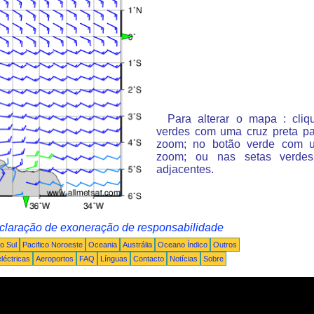
Para alterar o mapa : cli
verdes com uma cruz preta p
zoom; no botão verde com 
zoom; ou nas setas verde
adjacentes.
claração de exoneração de responsabilidade
o Sul
Pacifico Noroeste
Oceania
Austrália
Oceano Índico
Outros
léctricas
Aeroportos
FAQ
Línguas
Contacto
Notícias
Sobre