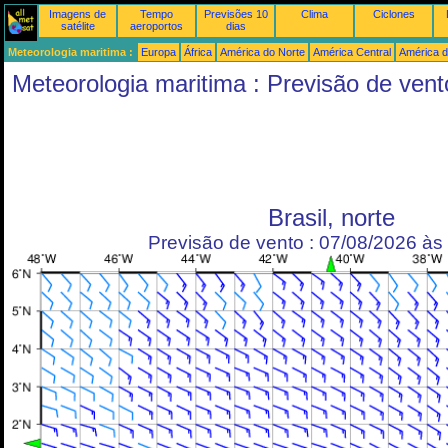
Imagens de
Tempo
Previsões 10
Clima
Ciclones
satélite
aeroportos
dias
Meteorologia maritima :
Europa
África
América do Norte
América Central
América d
Meteorologia maritima : Previsão de vent
Brasil, norte
Previsão de vento : 07/08/2026 à