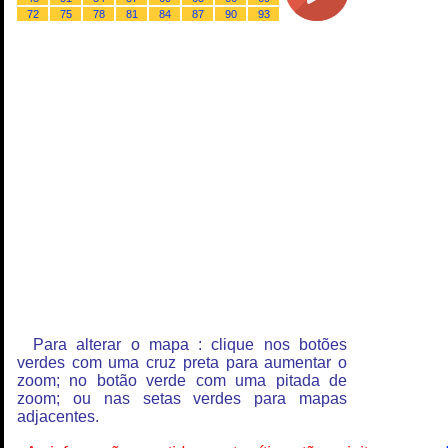
72
75
78
81
84
87
90
93
Para alterar o mapa : clique nos botões
verdes com uma cruz preta para aumentar o
zoom; no botão verde com uma pitada de
zoom; ou nas setas verdes para mapas
adjacentes.