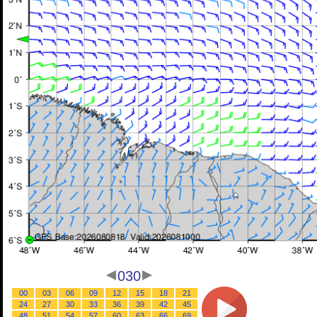
030
00
03
06
09
12
15
18
21
24
27
30
33
36
39
42
45
48
51
54
57
60
63
66
69