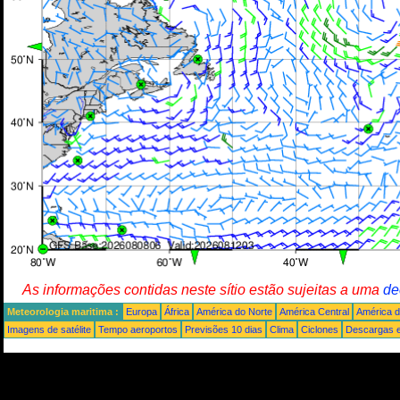
As informações contidas neste sítio estão sujeitas a uma
de
Meteorologia maritima :
Europa
África
América do Norte
América Central
América d
Imagens de satélite
Tempo aeroportos
Previsões 10 dias
Clima
Ciclones
Descargas e