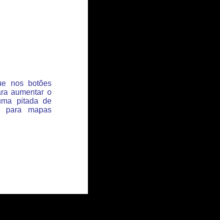
que nos botões
ara aumentar o
uma pitada de
s para mapas