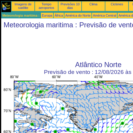
Imagens de
Tempo
Previsões 10
Clima
Ciclones
satélite
aeroportos
dias
Meteorologia maritima :
Europa
África
América do Norte
América Central
América d
Meteorologia maritima : Previsão de vent
Atlântico Norte
Previsão de vento : 12/08/2026 à