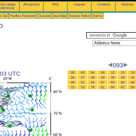
Descargas
Aeroportos
FAQ
Línguas
Contacto
Notícias
eléctricas
o Sul
Pacifico Noroeste
Oceania
Austrália
Oceano Índico
Outros
o
093
s 03 UTC
00
03
06
09
12
15
18
24
27
30
33
36
39
42
48
51
54
57
60
63
66
72
75
78
81
84
87
90