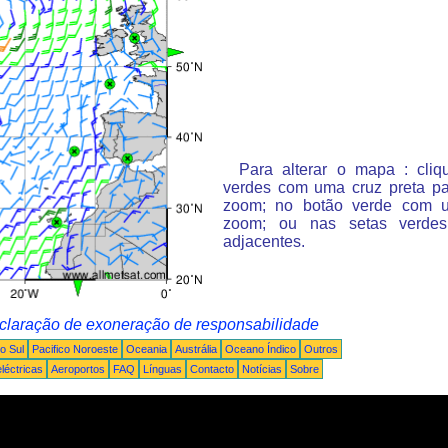
Para alterar o mapa : cli
verdes com uma cruz preta p
zoom; no botão verde com 
zoom; ou nas setas verde
adjacentes.
claração de exoneração de responsabilidade
o Sul
Pacifico Noroeste
Oceania
Austrália
Oceano Índico
Outros
léctricas
Aeroportos
FAQ
Línguas
Contacto
Notícias
Sobre