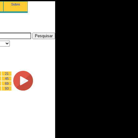
Sobre
21
45
69
93