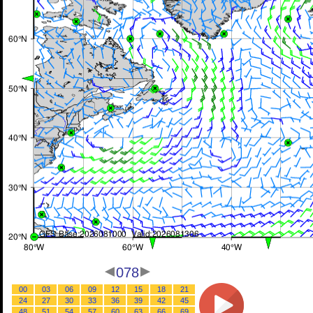
078
00
03
06
09
12
15
18
21
24
27
30
33
36
39
42
45
48
51
54
57
60
63
66
69