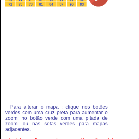
72
75
78
81
84
87
90
93
Para alterar o mapa : clique nos botões
verdes com uma cruz preta para aumentar o
zoom; no botão verde com uma pitada de
zoom; ou nas setas verdes para mapas
adjacentes.