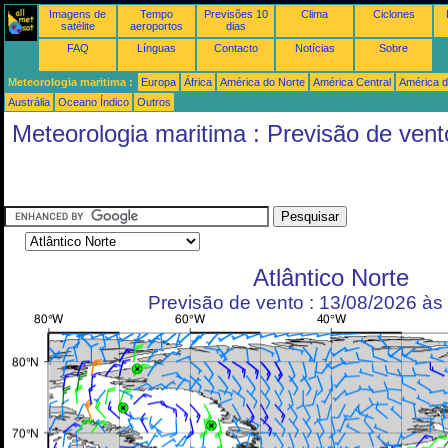
Imagens de
Tempo
Previsões 10
Clima
Ciclones
satélite
aeroportos
dias
FAQ
Línguas
Contacto
Notícias
Sobre
Meteorologia maritima :
Europa
África
América do Norte
América Central
América d
Austrália
Oceano Índico
Outros
Meteorologia maritima : Previsão de vent
Atlântico Norte
Previsão de vento : 13/08/2026 à