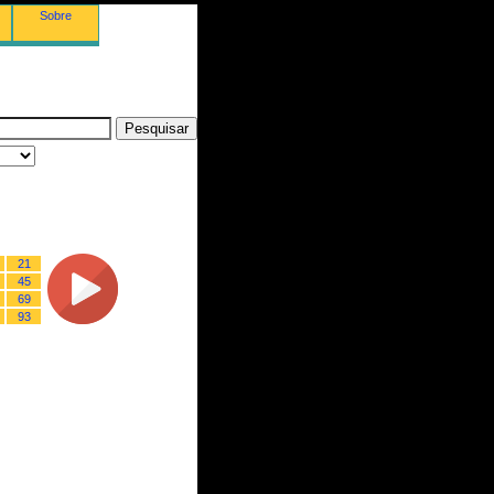
Sobre
21
45
69
93