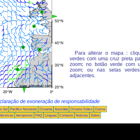
Para alterar o mapa : cli
verdes com uma cruz preta p
zoom; no botão verde com 
zoom; ou nas setas verde
adjacentes.
claração de exoneração de responsabilidade
o Sul
Pacifico Noroeste
Oceania
Austrália
Oceano Índico
Outros
léctricas
Aeroportos
FAQ
Línguas
Contacto
Notícias
Sobre