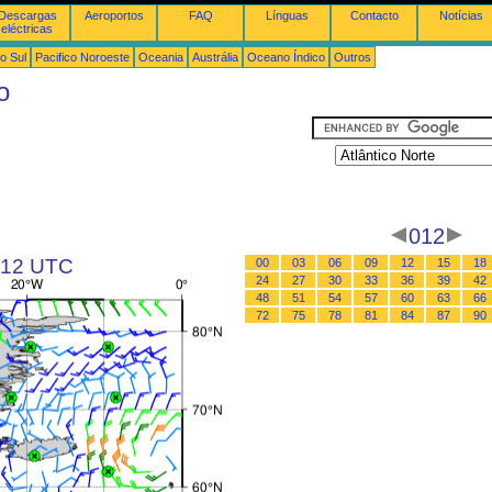
Descargas
Aeroportos
FAQ
Línguas
Contacto
Notícias
eléctricas
o Sul
Pacifico Noroeste
Oceania
Austrália
Oceano Índico
Outros
o
012
s 12 UTC
00
03
06
09
12
15
18
24
27
30
33
36
39
42
48
51
54
57
60
63
66
72
75
78
81
84
87
90