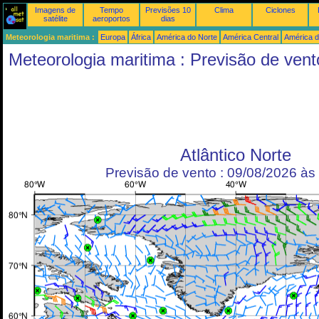
Imagens de
Tempo
Previsões 10
Clima
Ciclones
satélite
aeroportos
dias
Meteorologia maritima :
Europa
África
América do Norte
América Central
América d
Meteorologia maritima : Previsão de vent
Atlântico Norte
Previsão de vento : 09/08/2026 à