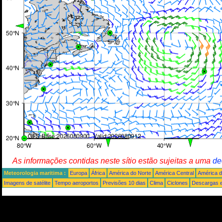
As informações contidas neste sítio estão sujeitas a uma
de
Meteorologia maritima :
Europa
África
América do Norte
América Central
América d
Imagens de satélite
Tempo aeroportos
Previsões 10 dias
Clima
Ciclones
Descargas e