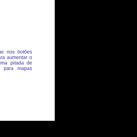
que nos botões
ara aumentar o
uma pitada de
s para mapas