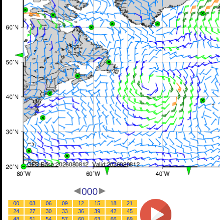
000
00
03
06
09
12
15
18
21
24
27
30
33
36
39
42
45
48
51
54
57
60
63
66
69