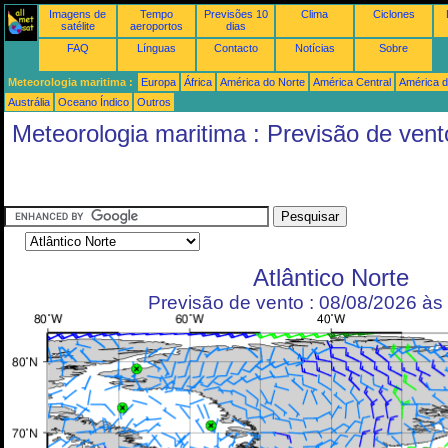
Imagens de
Tempo
Previsões 10
Clima
Ciclones
satélite
aeroportos
dias
FAQ
Línguas
Contacto
Notícias
Sobre
Meteorologia maritima :
Europa
África
América do Norte
América Central
América d
Austrália
Oceano Índico
Outros
Meteorologia maritima : Previsão de vent
Atlântico Norte
Previsão de vento : 08/08/2026 à