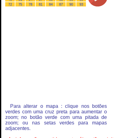
72
75
78
81
84
87
90
93
Para alterar o mapa : clique nos botões
verdes com uma cruz preta para aumentar o
zoom; no botão verde com uma pitada de
zoom; ou nas setas verdes para mapas
adjacentes.