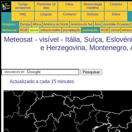
Tempo
Previsões 10
Clima
Meteorologia
Ciclones
aeroportos
dias
maritima
FAQ
Línguas
Contacto
Notícias
Sobre
Imagens :
Europa
África
América do Norte
América do Sul
Ásia
Austrália-Oceania
Meteosat:
RGB
visível
infravermelho
precipitação
animação:
RGB
visível
infrav
Meteosat - visível - Itália, Suíça, Eslové
e Herzegovina, Montenegro, 
Actualizado a cada 15 minutos