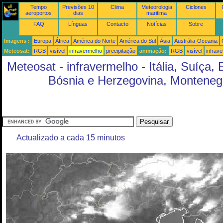
Tempo
Previsões 10
Clima
Meteorologia
Ciclones
aeroportos
dias
maritima
FAQ
Línguas
Contacto
Notícias
Sobre
Imagens :
Europa
África
América do Norte
América do Sul
Ásia
Austrália-Oceania
Meteosat:
RGB
visível
infravermelho
precipitação
animação:
RGB
visível
infrav
Meteosat - infravermelho - Itália, Suíça, 
Bósnia e Herzegovina, Montenegr
Actualizado a cada 15 minutos