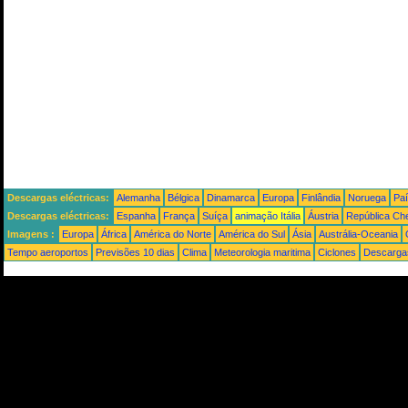
Descargas eléctricas:
Alemanha
Bélgica
Dinamarca
Europa
Finlândia
Noruega
Pa
Descargas eléctricas:
Espanha
França
Suíça
animação Itália
Áustria
República Ch
Imagens :
Europa
África
América do Norte
América do Sul
Ásia
Austrália-Oceania
Tempo aeroportos
Previsões 10 dias
Clima
Meteorologia maritima
Ciclones
Descargas