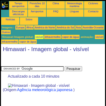
Tempo
Previsões 10
Clima
Meteorologia
Ciclones
aeroportos
dias
maritima
Descargas
Aeroportos
FAQ
Línguas
Contacto
eléctricas
Notícias
Sobre
Imagens :
Europa
África
América do Norte
América do Sul
Ásia
Austrália-Oceania
Outros
Himawari Imagem global:
visível
infravermelho
vapor de água
animação:
visível
infravermelho
vapor de água
Himawari - Imagem global - visível
Actualizado a cada 10 minutos
(Origem
Agência meteorológica japonesa
)