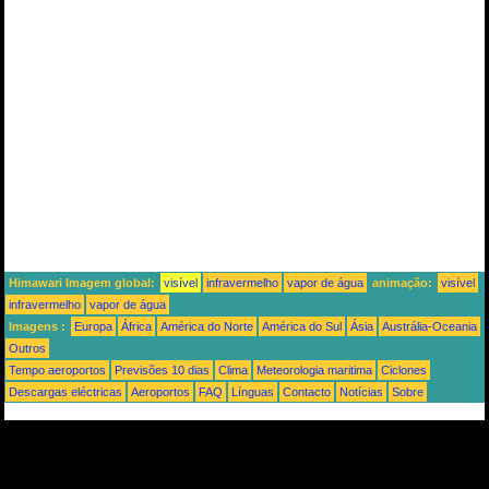
Himawari Imagem global:
visível
infravermelho
vapor de água
animação:
visível
infravermelho
vapor de água
Imagens :
Europa
África
América do Norte
América do Sul
Ásia
Austrália-Oceania
Outros
Tempo aeroportos
Previsões 10 dias
Clima
Meteorologia maritima
Ciclones
Descargas eléctricas
Aeroportos
FAQ
Línguas
Contacto
Notícias
Sobre