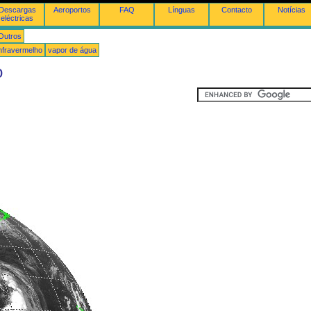
Descargas
Aeroportos
FAQ
Línguas
Contacto
Notícias
eléctricas
Outros
infravermelho
vapor de água
o