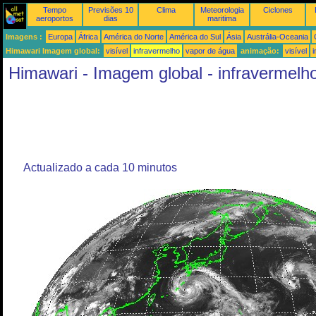
Tempo
Previsões 10
Clima
Meteorologia
Ciclones
aeroportos
dias
maritima
Imagens :
Europa
África
América do Norte
América do Sul
Ásia
Austrália-Oceania
Himawari Imagem global:
visível
infravermelho
vapor de água
animação:
visível
Himawari - Imagem global - infravermelh
Actualizado a cada 10 minutos