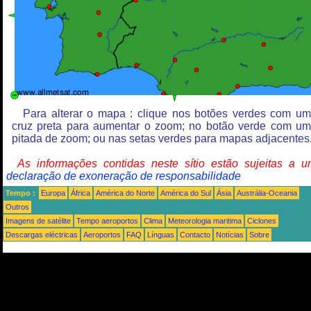
Para alterar o mapa : clique nos botões verdes com u
cruz preta para aumentar o zoom; no botão verde com u
pitada de zoom; ou nas setas verdes para mapas adjacentes
As informações contidas neste sítio estão sujeitas a 
declaração de exoneração de responsabilidade
Tempo :
Europa
África
América do Norte
América do Sul
Ásia
Austrália-Oceania
Outros
Imagens de satélite
Tempo aeroportos
Clima
Meteorologia maritima
Ciclones
Descargas eléctricas
Aeroportos
FAQ
Línguas
Contacto
Notícias
Sobre