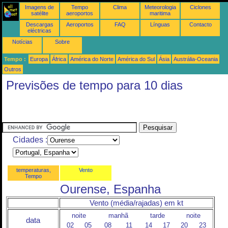
Imagens de
Tempo
Clima
Meteorologia
Ciclones
satélite
aeroportos
maritima
Descargas
Aeroportos
FAQ
Línguas
Contacto
eléctricas
Notícias
Sobre
Tempo :
Europa
África
América do Norte
América do Sul
Ásia
Austrália-Oceania
Outros
Previsões de tempo para 10 dias
Cidades :
temperaturas,
Vento
Tempo
Ourense, Espanha
Vento (média/rajadas) em kt
noite
manhã
tarde
noite
data
02
05
08
11
14
17
20
23