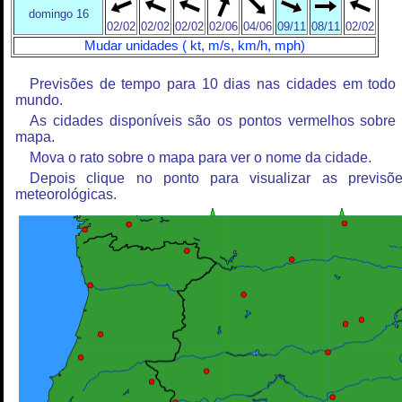
domingo 16
02/02
02/02
02/02
02/06
04/06
09/11
08/11
02/02
Mudar unidades ( kt, m/s, km/h, mph)
Previsões de tempo para 10 dias nas cidades em todo
mundo.
As cidades disponíveis são os pontos vermelhos sobre
mapa.
Mova o rato sobre o mapa para ver o nome da cidade.
Depois clique no ponto para visualizar as previsõ
meteorológicas.