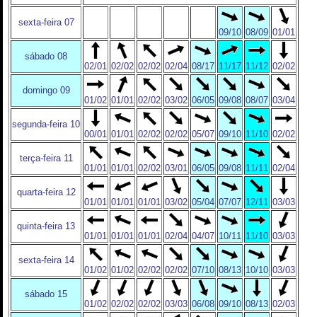
sexta-feira 07
09/10
08/09
01/01
sábado 08
02/01
02/02
02/02
02/04
08/17
11/17
11/12
02/02
domingo 09
01/02
01/01
02/02
03/02
06/05
09/08
08/07
03/04
segunda-feira 10
00/01
01/01
02/02
02/02
05/07
09/10
11/10
02/02
terça-feira 11
01/01
01/01
02/02
03/01
06/05
09/08
11/11
02/04
quarta-feira 12
01/01
01/01
01/01
03/02
05/04
07/07
12/11
03/03
quinta-feira 13
01/01
01/01
01/01
02/04
04/07
10/11
11/10
03/03
sexta-feira 14
01/02
01/02
02/02
02/02
07/10
08/13
10/10
03/03
sábado 15
01/02
02/02
02/02
03/03
06/08
09/10
08/13
02/03