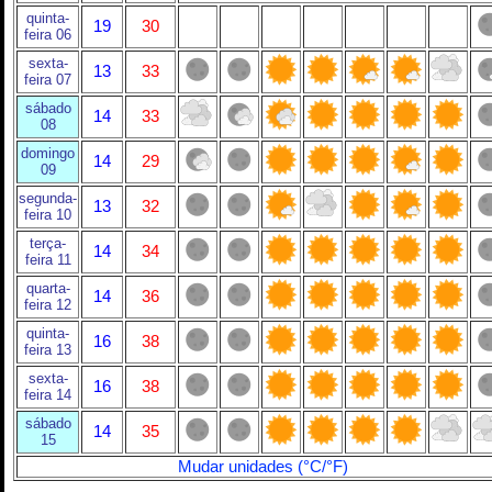
quinta-
19
30
feira 06
sexta-
13
33
feira 07
sábado
14
33
08
domingo
14
29
09
segunda-
13
32
feira 10
terça-
14
34
feira 11
quarta-
14
36
feira 12
quinta-
16
38
feira 13
sexta-
16
38
feira 14
sábado
14
35
15
Mudar unidades (°C/°F)