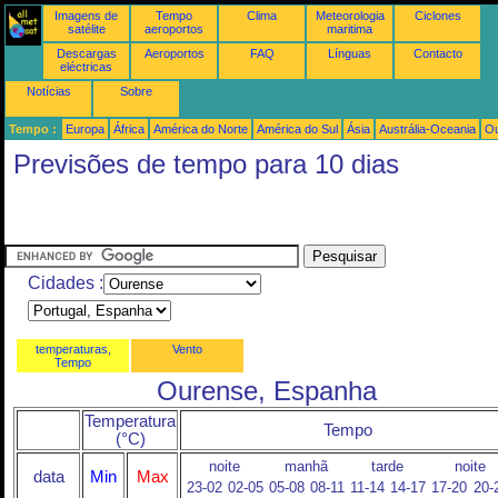
Imagens de
Tempo
Clima
Meteorologia
Ciclones
satélite
aeroportos
maritima
Descargas
Aeroportos
FAQ
Línguas
Contacto
eléctricas
Notícias
Sobre
Tempo :
Europa
África
América do Norte
América do Sul
Ásia
Austrália-Oceania
Ou
Previsões de tempo para 10 dias
Cidades :
temperaturas,
Vento
Tempo
Ourense, Espanha
Temperatura
Tempo
(°C)
noite
manhã
tarde
noite
data
Min
Max
23-02
02-05
05-08
08-11
11-14
14-17
17-20
20-