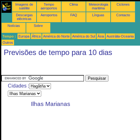
Imagens de
Tempo
Clima
Meteorologia
Ciclones
satélite
aeroportos
maritima
Descargas
Aeroportos
FAQ
Línguas
Contacto
eléctricas
Notícias
Sobre
Tempo :
Europa
África
América do Norte
América do Sul
Ásia
Austrália-Oceania
Outros
Previsões de tempo para 10 dias
Cidades :
Ilhas Marianas