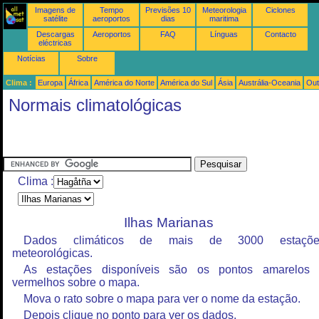
Imagens de
Tempo
Previsões 10
Meteorologia
Ciclones
satélite
aeroportos
dias
maritima
Descargas
Aeroportos
FAQ
Línguas
Contacto
eléctricas
Notícias
Sobre
Clima :
Europa
África
América do Norte
América do Sul
Ásia
Austrália-Oceania
Out
Normais climatológicas
Clima :
Ilhas Marianas
Dados climáticos de mais de 3000 estaçõe
meteorológicas.
As estações disponíveis são os pontos amarelos
vermelhos sobre o mapa.
Mova o rato sobre o mapa para ver o nome da estação.
Depois clique no ponto para ver os dados.