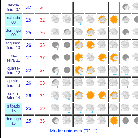
sexta-
32
34
feira 07
sábado
25
32
08
domingo
25
36
09
segunda-
26
35
feira 10
terça-
27
37
feira 11
quarta-
22
37
feira 12
quinta-
26
33
feira 13
sexta-
26
34
feira 14
sábado
25
29
15
domingo
25
33
16
Mudar unidades (°C/°F)