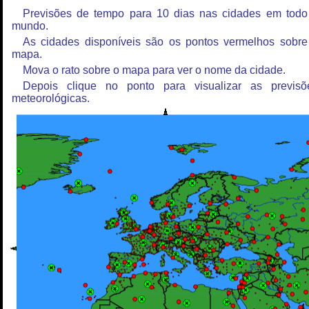
Previsões de tempo para 10 dias nas cidades em todo
mundo.
As cidades disponíveis são os pontos vermelhos sobre
mapa.
Mova o rato sobre o mapa para ver o nome da cidade.
Depois clique no ponto para visualizar as previsõ
meteorológicas.