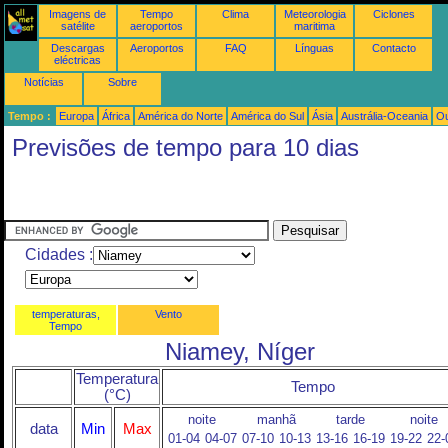
Imagens de
Tempo
Clima
Meteorologia
Ciclones
satélite
aeroportos
maritima
Descargas
Aeroportos
FAQ
Línguas
Contacto
eléctricas
Notícias
Sobre
Tempo :
Europa
África
América do Norte
América do Sul
Ásia
Austrália-Oceania
Ou
Previsões de tempo para 10 dias
Cidades :
temperaturas,
Vento
Tempo
Niamey, Níger
Temperatura
Tempo
(°C)
noite
manhã
tarde
noite
data
Min
Max
01-04
04-07
07-10
10-13
13-16
16-19
19-22
22-