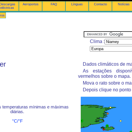
Descargas
Aeroportos
FAQ
Línguas
Contacto
Notícias
eléctricas
ros
Clima :
er
Dados climáticos de ma
As estações dispon
vermelhos sobre o mapa.
Mova o rato sobre o ma
Depois clique no ponto
s temperaturas mínimas e máximas
diárias.
°C/°F