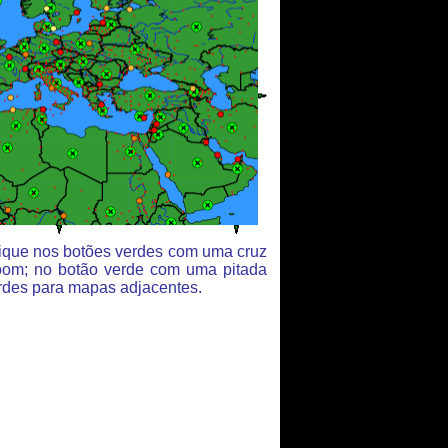
clique nos botões verdes com uma cruz
oom; no botão verde com uma pitada
rdes para mapas adjacentes.