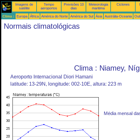
Imagens de
Tempo
Previsões 10
Meteorologia
Ciclones
satélite
aeroportos
dias
maritima
Clima :
Europa
África
América do Norte
América do Sul
Ásia
Austrália-Oceania
Out
Normais climatológicas
Clima : Niamey, Níg
Aeroporto Internacional Diori Hamani
latitude: 13-29N, longitude: 002-10E, altura: 223 m
Média mensal da