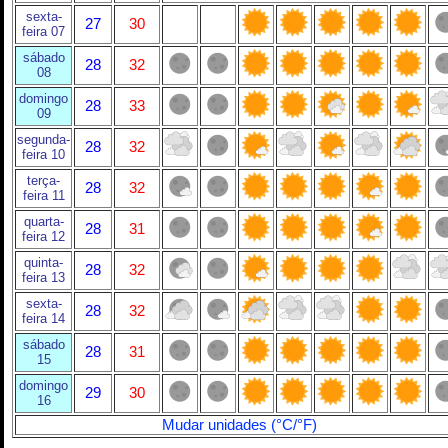
sexta-
27
30
feira 07
sábado
28
32
08
domingo
28
33
09
segunda-
28
32
feira 10
terça-
28
32
feira 11
quarta-
28
31
feira 12
quinta-
28
32
feira 13
sexta-
28
32
feira 14
sábado
28
31
15
domingo
29
30
16
Mudar unidades (°C/°F)