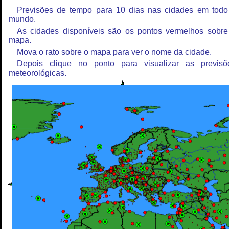
Previsões de tempo para 10 dias nas cidades em todo
mundo.
As cidades disponíveis são os pontos vermelhos sobre
mapa.
Mova o rato sobre o mapa para ver o nome da cidade.
Depois clique no ponto para visualizar as previsõ
meteorológicas.