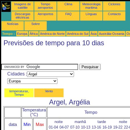
Imagens de
Tempo
Clima
Meteorologia
Ciclones
satélite
aeroportos
maritima
Descargas
Aeroportos
FAQ
Línguas
Contacto
eléctricas
Notícias
Sobre
Tempo :
Europa
África
América do Norte
América do Sul
Ásia
Austrália-Oceania
Ou
Previsões de tempo para 10 dias
Cidades :
temperaturas,
Vento
Tempo
Argel, Argélia
Temperatura
Tempo
(°C)
noite
manhã
tarde
noite
data
Min
Max
01-04
04-07
07-10
10-13
13-16
16-19
19-22
22-