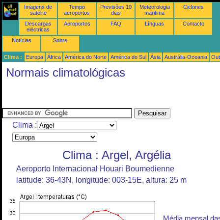
Imagens de
Tempo
Previsões 10
Meteorologia
Ciclones
satélite
aeroportos
dias
maritima
Descargas
Aeroportos
FAQ
Línguas
Contacto
eléctricas
Notícias
Sobre
Clima :
Europa
África
América do Norte
América do Sul
Ásia
Austrália-Oceania
Out
Normais climatológicas
Clima :
Clima : Argel, Argélia
Aeroporto Internacional Houari Boumedienne
latitude: 36-43N, longitude: 003-15E, altura: 25 m
Média mensal da