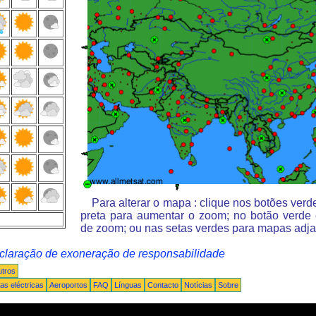
Para alterar o mapa : clique nos botões ver
preta para aumentar o zoom; no botão verde
de zoom; ou nas setas verdes para mapas adja
claração de exoneração de responsabilidade
tros
s eléctricas
Aeroportos
FAQ
Línguas
Contacto
Notícias
Sobre