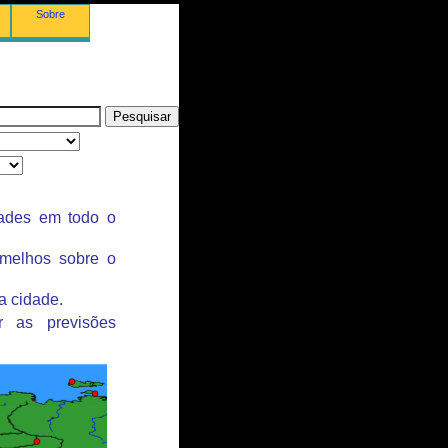
Sobre
dades em todo o
rmelhos sobre o
a cidade.
r as previsões