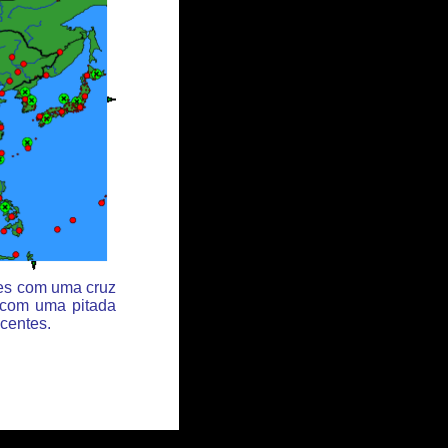
des com uma cruz
 com uma pitada
centes.