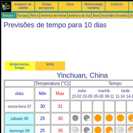
Imagens de
Tempo
Clima
Meteorologia
Ciclones
satélite
aeroportos
maritima
Tempo :
Europa
África
América do Norte
América do Sul
Ásia
Austrália-Oceania
Ou
Previsões de tempo para 10 dias
temperaturas,
Vento
Tempo
Yinchuan, China
Temperatura (°C)
Tempo
noite
manhã
tarde
data
Min
Max
23-02
02-05
05-08
08-11
11-14
14-
30
31
sexta-feira 07
25
35
sábado 08
25
35
domingo 09