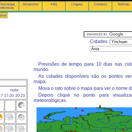
Descargas
Aeroportos
FAQ
Línguas
Contacto
Notícias
eléctricas
tros
Cidades :
Previsões de tempo para 10 dias nas ci
mundo.
As cidades disponíveis são os pontos ve
mapa.
Mova o rato sobre o mapa para ver o nome d
noite
Depois clique no ponto para visualiza
17
17-20
20-23
meteorológicas.