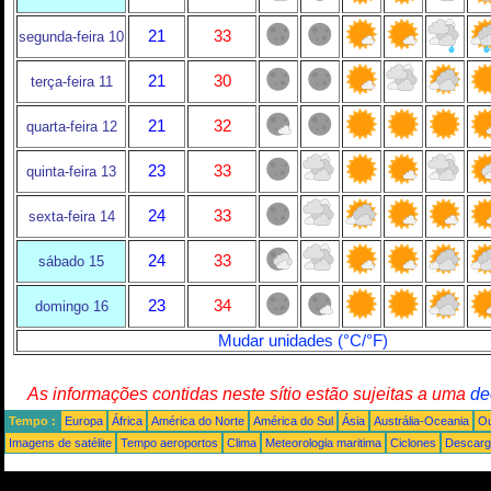
21
33
segunda-feira 10
21
30
terça-feira 11
21
32
quarta-feira 12
23
33
quinta-feira 13
24
33
sexta-feira 14
24
33
sábado 15
23
34
domingo 16
Mudar unidades (°C/°F)
As informações contidas neste sítio estão sujeitas a uma
de
Tempo :
Europa
África
América do Norte
América do Sul
Ásia
Austrália-Oceania
Ou
Imagens de satélite
Tempo aeroportos
Clima
Meteorologia maritima
Ciclones
Descarga