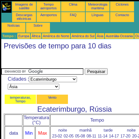
Imagens de
Tempo
Clima
Meteorologia
Ciclones
satélite
aeroportos
maritima
Descargas
Aeroportos
FAQ
Línguas
Contacto
eléctricas
Notícias
Sobre
Tempo :
Europa
África
América do Norte
América do Sul
Ásia
Austrália-Oceania
Ou
Previsões de tempo para 10 dias
Cidades :
temperaturas,
Vento
Tempo
Ecaterimburgo, Rússia
Temperatura
Tempo
(°C)
noite
manhã
tarde
noite
data
Min
Max
23-02
02-05
05-08
08-11
11-14
14-17
17-20
20-