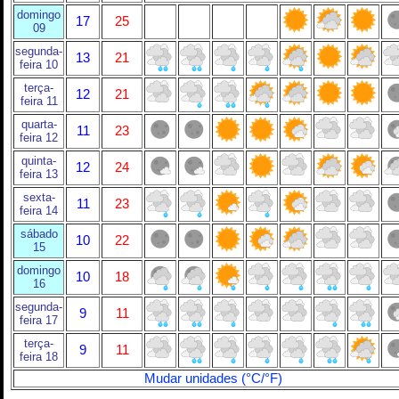
domingo
17
25
09
segunda-
13
21
feira 10
terça-
12
21
feira 11
quarta-
11
23
feira 12
quinta-
12
24
feira 13
sexta-
11
23
feira 14
sábado
10
22
15
domingo
10
18
16
segunda-
9
11
feira 17
terça-
9
11
feira 18
Mudar unidades (°C/°F)