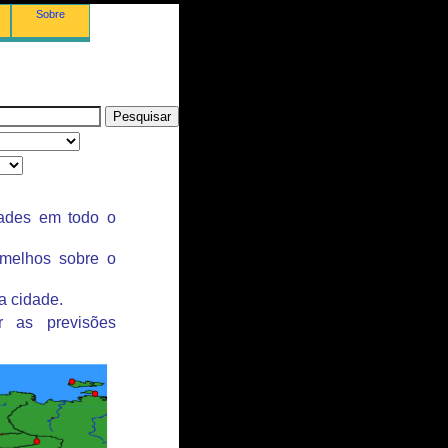
Sobre
dades em todo o
rmelhos sobre o
a cidade.
r as previsões