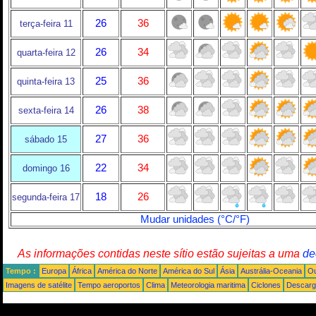
26
36
terça-feira 11
26
34
quarta-feira 12
25
36
quinta-feira 13
26
38
sexta-feira 14
27
36
sábado 15
22
34
domingo 16
18
26
segunda-feira 17
Mudar unidades (°C/°F)
As informações contidas neste sítio estão sujeitas a uma
de
Tempo :
Europa
África
América do Norte
América do Sul
Ásia
Austrália-Oceania
Ou
Imagens de satélite
Tempo aeroportos
Clima
Meteorologia maritima
Ciclones
Descarga