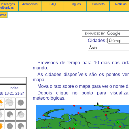
Descargas
Aeroportos
FAQ
Línguas
Contacto
Notícias
eléctricas
tros
Cidades :
Previsões de tempo para 10 dias nas ci
mundo.
As cidades disponíveis são os pontos ve
mapa.
Mova o rato sobre o mapa para ver o nome d
noite
Depois clique no ponto para visualiza
18
18-21
21-24
meteorológicas.