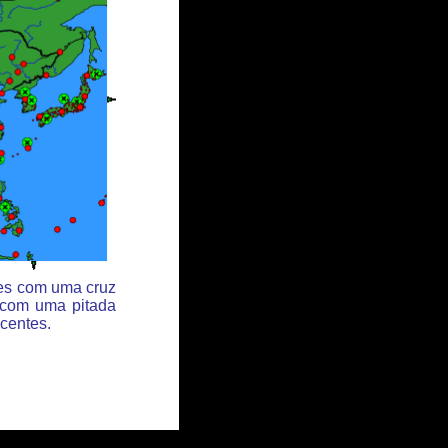
des com uma cruz
 com uma pitada
centes.