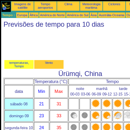
Imagens de
Tempo
Clima
Meteorologia
Ciclones
satélite
aeroportos
maritima
Tempo :
Europa
África
América do Norte
América do Sul
Ásia
Austrália-Oceania
Ou
Previsões de tempo para 10 dias
temperaturas,
Vento
Tempo
Ürümqi, China
Temperatura (°C)
Tempo
noite
manhã
tarde
data
Min
Max
00-03
03-06
06-09
09-12
12-15
15-
21
31
sábado 08
23
33
domingo 09
24
35
segunda-feira 10