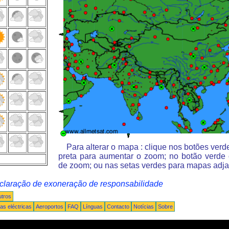
Para alterar o mapa : clique nos botões ver
preta para aumentar o zoom; no botão verde
de zoom; ou nas setas verdes para mapas adja
claração de exoneração de responsabilidade
tros
s eléctricas
Aeroportos
FAQ
Línguas
Contacto
Notícias
Sobre