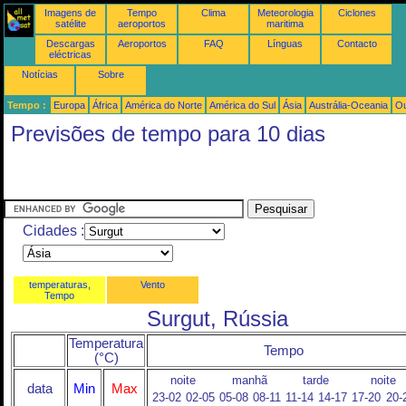
Imagens de
Tempo
Clima
Meteorologia
Ciclones
satélite
aeroportos
maritima
Descargas
Aeroportos
FAQ
Línguas
Contacto
eléctricas
Notícias
Sobre
Tempo :
Europa
África
América do Norte
América do Sul
Ásia
Austrália-Oceania
Ou
Previsões de tempo para 10 dias
Cidades :
temperaturas,
Vento
Tempo
Surgut, Rússia
Temperatura
Tempo
(°C)
noite
manhã
tarde
noite
data
Min
Max
23-02
02-05
05-08
08-11
11-14
14-17
17-20
20-