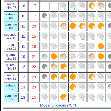
sexta-
10
17
feira 07
sábado
8
17
08
domingo
11
20
09
segunda-
11
15
feira 10
terça-
11
18
feira 11
quarta-
10
21
feira 12
quinta-
12
22
feira 13
sexta-
12
23
feira 14
sábado
13
23
15
domingo
13
15
16
Mudar unidades (°C/°F)