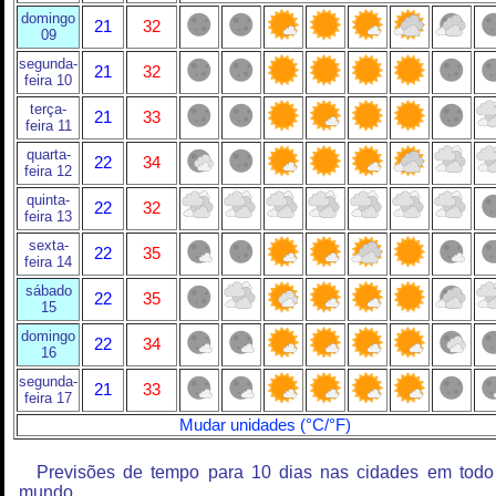
domingo
21
32
09
segunda-
21
32
feira 10
terça-
21
33
feira 11
quarta-
22
34
feira 12
quinta-
22
32
feira 13
sexta-
22
35
feira 14
sábado
22
35
15
domingo
22
34
16
segunda-
21
33
feira 17
Mudar unidades (°C/°F)
Previsões de tempo para 10 dias nas cidades em todo
mundo.