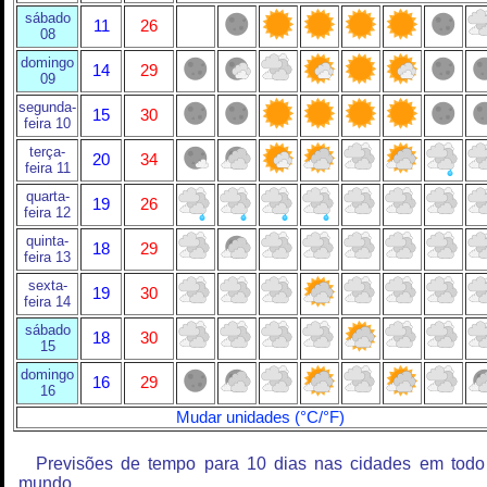
sábado
11
26
08
domingo
14
29
09
segunda-
15
30
feira 10
terça-
20
34
feira 11
quarta-
19
26
feira 12
quinta-
18
29
feira 13
sexta-
19
30
feira 14
sábado
18
30
15
domingo
16
29
16
Mudar unidades (°C/°F)
Previsões de tempo para 10 dias nas cidades em todo
mundo.