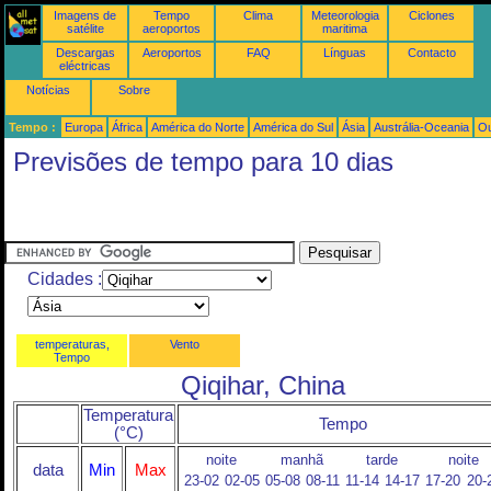
Imagens de
Tempo
Clima
Meteorologia
Ciclones
satélite
aeroportos
maritima
Descargas
Aeroportos
FAQ
Línguas
Contacto
eléctricas
Notícias
Sobre
Tempo :
Europa
África
América do Norte
América do Sul
Ásia
Austrália-Oceania
Ou
Previsões de tempo para 10 dias
Cidades :
temperaturas,
Vento
Tempo
Qiqihar, China
Temperatura
Tempo
(°C)
noite
manhã
tarde
noite
data
Min
Max
23-02
02-05
05-08
08-11
11-14
14-17
17-20
20-