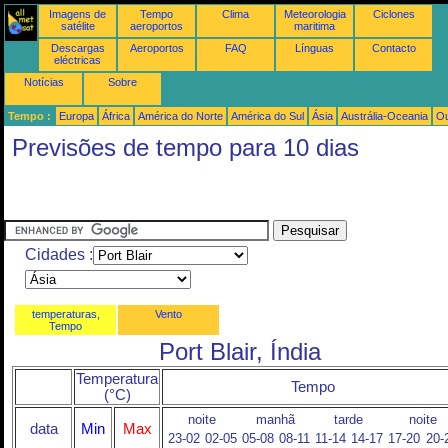
Imagens de
Tempo
Clima
Meteorologia
Ciclones
satélite
aeroportos
maritima
Descargas
Aeroportos
FAQ
Línguas
Contacto
eléctricas
Notícias
Sobre
Tempo :
Europa
África
América do Norte
América do Sul
Ásia
Austrália-Oceania
Ou
Previsões de tempo para 10 dias
Cidades :
temperaturas,
Vento
Tempo
Port Blair, Índia
Temperatura
Tempo
(°C)
noite
manhã
tarde
noite
data
Min
Max
23-02
02-05
05-08
08-11
11-14
14-17
17-20
20-