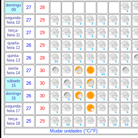
domingo
27
28
09
segunda-
27
29
feira 10
terça-
27
29
feira 11
quarta-
26
29
feira 12
quinta-
26
28
feira 13
sexta-
27
30
feira 14
sábado
26
30
15
domingo
26
30
16
segunda-
27
30
feira 17
terça-
25
29
feira 18
Mudar unidades (°C/°F)