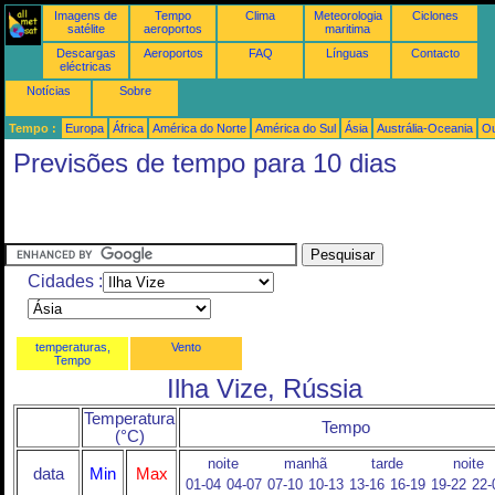
Imagens de
Tempo
Clima
Meteorologia
Ciclones
satélite
aeroportos
maritima
Descargas
Aeroportos
FAQ
Línguas
Contacto
eléctricas
Notícias
Sobre
Tempo :
Europa
África
América do Norte
América do Sul
Ásia
Austrália-Oceania
Ou
Previsões de tempo para 10 dias
Cidades :
temperaturas,
Vento
Tempo
Ilha Vize, Rússia
Temperatura
Tempo
(°C)
noite
manhã
tarde
noite
data
Min
Max
01-04
04-07
07-10
10-13
13-16
16-19
19-22
22-