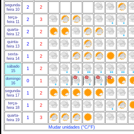
segunda-
2
2
feira 10
terça-
2
3
feira 11
quarta-
2
2
feira 12
quinta-
2
2
feira 13
sexta-
1
2
feira 14
sábado
1
2
15
domingo
0
1
16
segunda-
1
2
feira 17
terça-
1
2
feira 18
quarta-
1
3
feira 19
Mudar unidades (°C/°F)