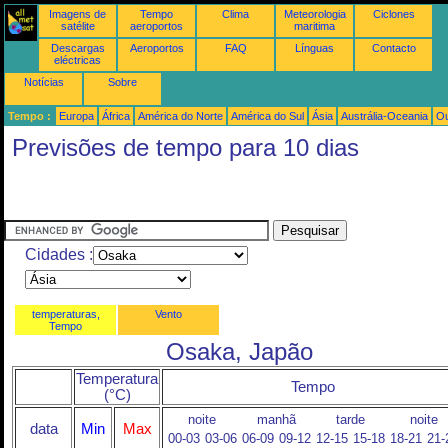
Imagens de
Tempo
Clima
Meteorologia
Ciclones
satélite
aeroportos
maritima
Descargas
Aeroportos
FAQ
Línguas
Contacto
eléctricas
Notícias
Sobre
Tempo :
Europa
África
América do Norte
América do Sul
Ásia
Austrália-Oceania
Ou
Previsões de tempo para 10 dias
Cidades :
temperaturas,
Vento
Tempo
Osaka, Japão
Temperatura
Tempo
(°C)
noite
manhã
tarde
noite
data
Min
Max
00-03
03-06
06-09
09-12
12-15
15-18
18-21
21-