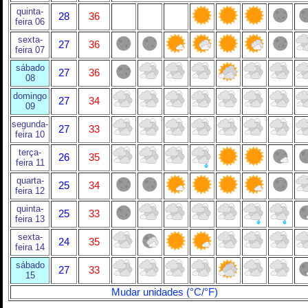
quinta-
28
36
feira 06
sexta-
27
36
feira 07
sábado
27
36
08
domingo
27
34
09
segunda-
27
33
feira 10
terça-
26
35
feira 11
quarta-
25
34
feira 12
quinta-
25
33
feira 13
sexta-
24
35
feira 14
sábado
27
33
15
Mudar unidades (°C/°F)