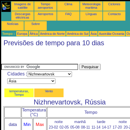
Imagens de
Tempo
Clima
Meteorologia
Ciclones
satélite
aeroportos
maritima
Descargas
Aeroportos
FAQ
Línguas
Contacto
eléctricas
Notícias
Sobre
Tempo :
Europa
África
América do Norte
América do Sul
Ásia
Austrália-Oceania
Ou
Previsões de tempo para 10 dias
Cidades :
temperaturas,
Vento
Tempo
Nizhnevartovsk, Rússia
Temperatura
Tempo
(°C)
noite
manhã
tarde
noite
data
Min
Max
23-02
02-05
05-08
08-11
11-14
14-17
17-20
20-