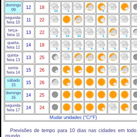
domingo
12
18
09
segunda-
11
22
feira 10
terça-
13
22
feira 11
quarta-
14
18
feira 12
quinta-
13
25
feira 13
sexta-
15
26
feira 14
sábado
15
26
15
domingo
14
25
16
segunda-
14
24
feira 17
Mudar unidades (°C/°F)
Previsões de tempo para 10 dias nas cidades em todo
mundo.