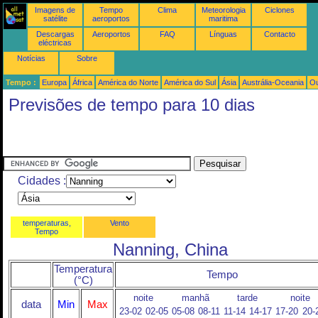
Imagens de
Tempo
Clima
Meteorologia
Ciclones
satélite
aeroportos
maritima
Descargas
Aeroportos
FAQ
Línguas
Contacto
eléctricas
Notícias
Sobre
Tempo :
Europa
África
América do Norte
América do Sul
Ásia
Austrália-Oceania
Ou
Previsões de tempo para 10 dias
Cidades :
temperaturas,
Vento
Tempo
Nanning, China
Temperatura
Tempo
(°C)
noite
manhã
tarde
noite
data
Min
Max
23-02
02-05
05-08
08-11
11-14
14-17
17-20
20-