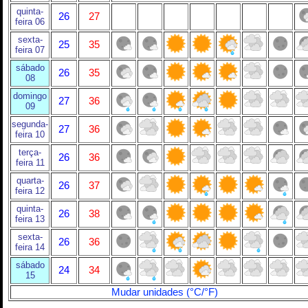
quinta-
26
27
feira 06
sexta-
25
35
feira 07
sábado
26
35
08
domingo
27
36
09
segunda-
27
36
feira 10
terça-
26
36
feira 11
quarta-
26
37
feira 12
quinta-
26
38
feira 13
sexta-
26
36
feira 14
sábado
24
34
15
Mudar unidades (°C/°F)