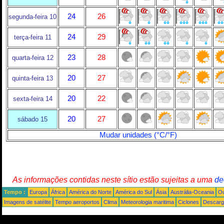
24
26
segunda-feira 10
24
29
terça-feira 11
23
28
quarta-feira 12
20
27
quinta-feira 13
20
22
sexta-feira 14
20
27
sábado 15
Mudar unidades (°C/°F)
As informações contidas neste sítio estão sujeitas a uma
de
Tempo :
Europa
África
América do Norte
América do Sul
Ásia
Austrália-Oceania
Ou
Imagens de satélite
Tempo aeroportos
Clima
Meteorologia maritima
Ciclones
Descarga