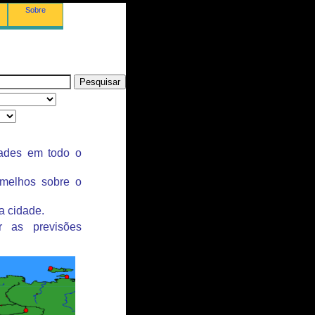
Sobre
dades em todo o
rmelhos sobre o
a cidade.
r as previsões