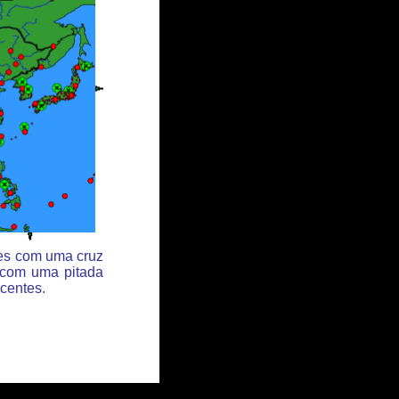
des com uma cruz
 com uma pitada
centes.