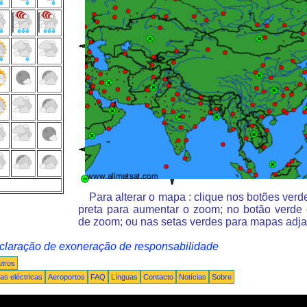
Para alterar o mapa : clique nos botões ver
preta para aumentar o zoom; no botão verde
de zoom; ou nas setas verdes para mapas adja
claração de exoneração de responsabilidade
tros
s eléctricas
Aeroportos
FAQ
Línguas
Contacto
Notícias
Sobre