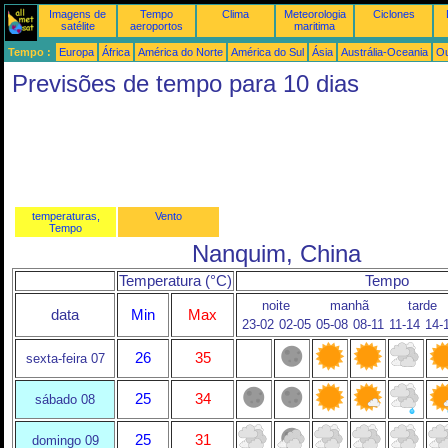
Imagens de
Tempo
Clima
Meteorologia
Ciclones
satélite
aeroportos
maritima
Tempo :
Europa
África
América do Norte
América do Sul
Ásia
Austrália-Oceania
Ou
Previsões de tempo para 10 dias
temperaturas,
Vento
Tempo
Nanquim, China
Temperatura (°C)
Tempo
noite
manhã
tarde
data
Min
Max
23-02
02-05
05-08
08-11
11-14
14-
26
35
sexta-feira 07
25
34
sábado 08
25
31
domingo 09