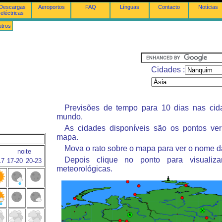
Descargas
Aeroportos
FAQ
Línguas
Contacto
Notícias
eléctricas
tros
Cidades :
Previsões de tempo para 10 dias nas ci
mundo.
As cidades disponíveis são os pontos ve
mapa.
Mova o rato sobre o mapa para ver o nome d
noite
Depois clique no ponto para visualiza
17
17-20
20-23
meteorológicas.