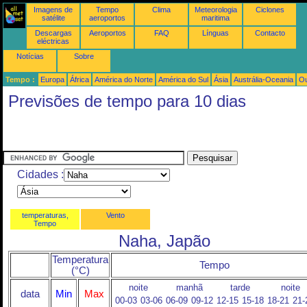
Imagens de
Tempo
Clima
Meteorologia
Ciclones
satélite
aeroportos
maritima
Descargas
Aeroportos
FAQ
Línguas
Contacto
eléctricas
Notícias
Sobre
Tempo :
Europa
África
América do Norte
América do Sul
Ásia
Austrália-Oceania
Ou
Previsões de tempo para 10 dias
Cidades :
temperaturas,
Vento
Tempo
Naha, Japão
Temperatura
Tempo
(°C)
noite
manhã
tarde
noite
data
Min
Max
00-03
03-06
06-09
09-12
12-15
15-18
18-21
21-