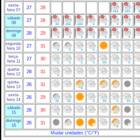
sexta-
27
28
feira 07
sábado
27
28
08
domingo
28
29
09
segunda-
27
31
feira 10
terça-
27
30
feira 11
quarta-
28
31
feira 12
quinta-
26
31
feira 13
sexta-
26
29
feira 14
sábado
26
30
15
domingo
26
31
16
Mudar unidades (°C/°F)