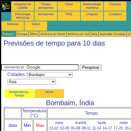
Imagens de
Tempo
Clima
Meteorologia
Ciclones
satélite
aeroportos
maritima
Descargas
Aeroportos
FAQ
Línguas
Contacto
eléctricas
Notícias
Sobre
Tempo :
Europa
África
América do Norte
América do Sul
Ásia
Austrália-Oceania
Ou
Previsões de tempo para 10 dias
Cidades :
temperaturas,
Vento
Tempo
Bombaim, Índia
Temperatura
Tempo
(°C)
noite
manhã
tarde
noite
data
Min
Max
23-02
02-05
05-08
08-11
11-14
14-17
17-20
20-