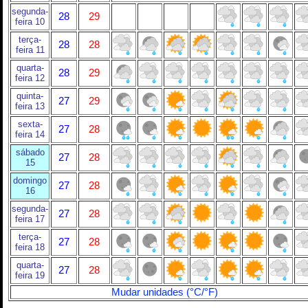
segunda-
28
29
feira 10
terça-
28
28
feira 11
quarta-
28
29
feira 12
quinta-
27
29
feira 13
sexta-
27
28
feira 14
sábado
27
28
15
domingo
27
28
16
segunda-
27
28
feira 17
terça-
27
28
feira 18
quarta-
27
28
feira 19
Mudar unidades (°C/°F)