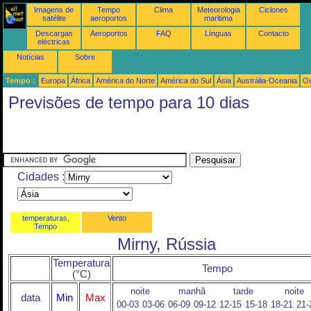
Imagens de
Tempo
Clima
Meteorologia
Ciclones
satélite
aeroportos
maritima
Descargas
Aeroportos
FAQ
Línguas
Contacto
eléctricas
Notícias
Sobre
Tempo :
Europa
África
América do Norte
América do Sul
Ásia
Austrália-Oceania
Ou
Previsões de tempo para 10 dias
Cidades :
temperaturas,
Vento
Tempo
Mirny, Rússia
Temperatura
Tempo
(°C)
noite
manhã
tarde
noite
data
Min
Max
00-03
03-06
06-09
09-12
12-15
15-18
18-21
21-