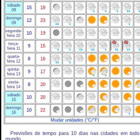
sábado
15
18
08
domingo
12
23
09
segunda-
10
19
feira 10
terça-
9
15
feira 11
quarta-
8
16
feira 12
quinta-
9
17
feira 13
sexta-
8
20
feira 14
sábado
10
20
15
domingo
10
22
16
Mudar unidades (°C/°F)
Previsões de tempo para 10 dias nas cidades em todo
mundo.