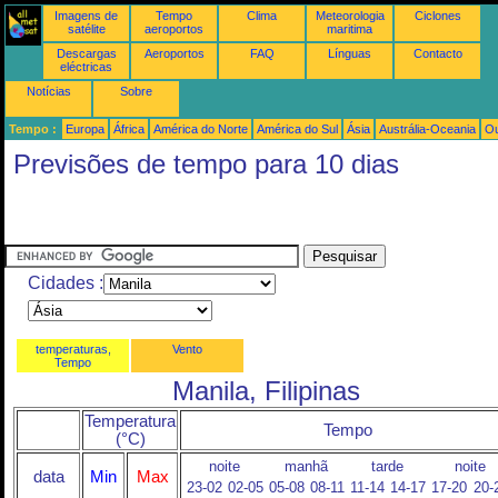
Imagens de
Tempo
Clima
Meteorologia
Ciclones
satélite
aeroportos
maritima
Descargas
Aeroportos
FAQ
Línguas
Contacto
eléctricas
Notícias
Sobre
Tempo :
Europa
África
América do Norte
América do Sul
Ásia
Austrália-Oceania
Ou
Previsões de tempo para 10 dias
Cidades :
temperaturas,
Vento
Tempo
Manila, Filipinas
Temperatura
Tempo
(°C)
noite
manhã
tarde
noite
data
Min
Max
23-02
02-05
05-08
08-11
11-14
14-17
17-20
20-