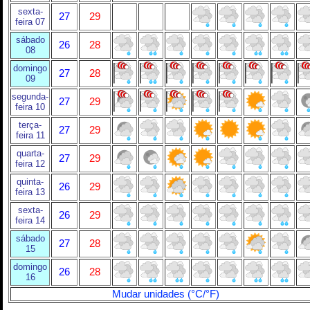
sexta-
27
29
feira 07
sábado
26
28
08
domingo
27
28
09
segunda-
27
29
feira 10
terça-
27
29
feira 11
quarta-
27
29
feira 12
quinta-
26
29
feira 13
sexta-
26
29
feira 14
sábado
27
28
15
domingo
26
28
16
Mudar unidades (°C/°F)