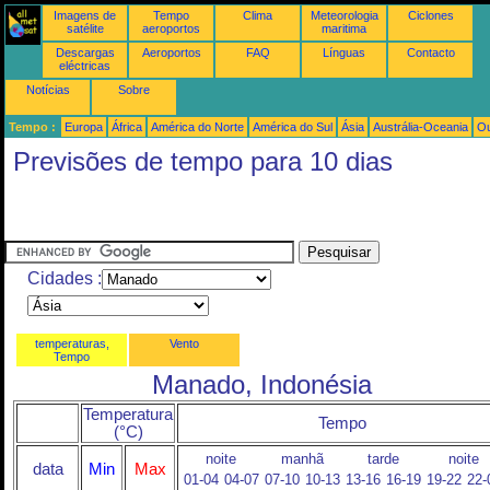
Imagens de
Tempo
Clima
Meteorologia
Ciclones
satélite
aeroportos
maritima
Descargas
Aeroportos
FAQ
Línguas
Contacto
eléctricas
Notícias
Sobre
Tempo :
Europa
África
América do Norte
América do Sul
Ásia
Austrália-Oceania
Ou
Previsões de tempo para 10 dias
Cidades :
temperaturas,
Vento
Tempo
Manado, Indonésia
Temperatura
Tempo
(°C)
noite
manhã
tarde
noite
data
Min
Max
01-04
04-07
07-10
10-13
13-16
16-19
19-22
22-