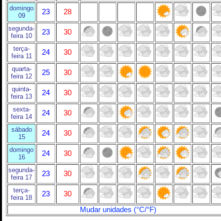
domingo
23
28
09
segunda-
23
30
feira 10
terça-
24
30
feira 11
quarta-
25
30
feira 12
quinta-
24
30
feira 13
sexta-
24
30
feira 14
sábado
24
30
15
domingo
24
30
16
segunda-
23
30
feira 17
terça-
23
30
feira 18
Mudar unidades (°C/°F)