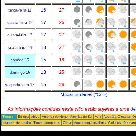
16
27
terça-feira 11
17
25
quarta-feira 12
17
27
quinta-feira 13
18
27
sexta-feira 14
15
18
sábado 15
13
25
domingo 16
15
26
segunda-feira 17
Mudar unidades (°C/°F)
As informações contidas neste sítio estão sujeitas a uma
de
Tempo :
Europa
África
América do Norte
América do Sul
Ásia
Austrália-Oceania
Ou
Imagens de satélite
Tempo aeroportos
Clima
Meteorologia maritima
Ciclones
Descarga