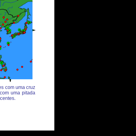
des com uma cruz
 com uma pitada
centes.