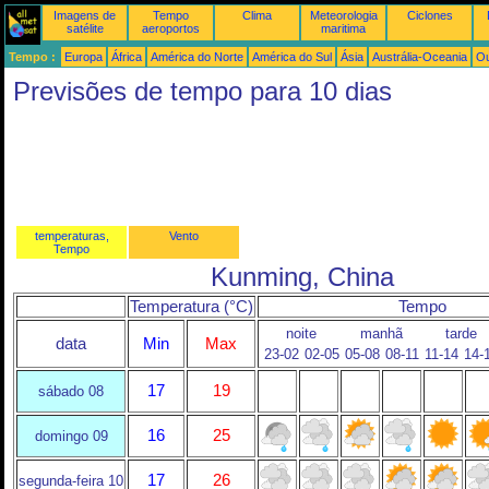
Imagens de
Tempo
Clima
Meteorologia
Ciclones
satélite
aeroportos
maritima
Tempo :
Europa
África
América do Norte
América do Sul
Ásia
Austrália-Oceania
Ou
Previsões de tempo para 10 dias
temperaturas,
Vento
Tempo
Kunming, China
Temperatura (°C)
Tempo
noite
manhã
tarde
data
Min
Max
23-02
02-05
05-08
08-11
11-14
14-
17
19
sábado 08
16
25
domingo 09
17
26
segunda-feira 10