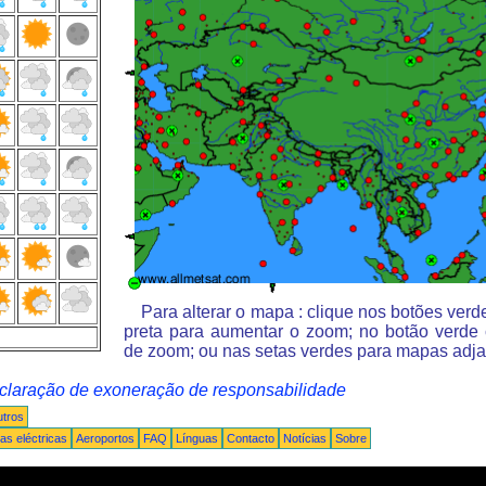
Para alterar o mapa : clique nos botões ver
preta para aumentar o zoom; no botão verde
de zoom; ou nas setas verdes para mapas adja
claração de exoneração de responsabilidade
tros
s eléctricas
Aeroportos
FAQ
Línguas
Contacto
Notícias
Sobre