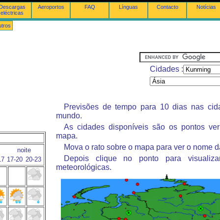
Descargas
Aeroportos
FAQ
Línguas
Contacto
Notícias
eléctricas
tros
Cidades :
Previsões de tempo para 10 dias nas ci
mundo.
As cidades disponíveis são os pontos ve
mapa.
Mova o rato sobre o mapa para ver o nome d
noite
Depois clique no ponto para visualiza
17
17-20
20-23
meteorológicas.