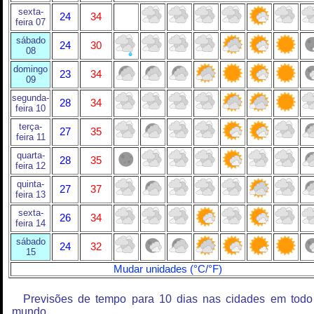
sexta-
24
34
feira 07
sábado
24
30
08
domingo
23
34
09
segunda-
28
34
feira 10
terça-
27
35
feira 11
quarta-
28
35
feira 12
quinta-
27
37
feira 13
sexta-
26
34
feira 14
sábado
24
32
15
Mudar unidades (°C/°F)
Previsões de tempo para 10 dias nas cidades em todo
mundo.