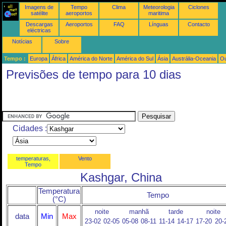
Imagens de
Tempo
Clima
Meteorologia
Ciclones
satélite
aeroportos
maritima
Descargas
Aeroportos
FAQ
Línguas
Contacto
eléctricas
Notícias
Sobre
Tempo :
Europa
África
América do Norte
América do Sul
Ásia
Austrália-Oceania
Ou
Previsões de tempo para 10 dias
Cidades :
temperaturas,
Vento
Tempo
Kashgar, China
Temperatura
Tempo
(°C)
noite
manhã
tarde
noite
data
Min
Max
23-02
02-05
05-08
08-11
11-14
14-17
17-20
20-