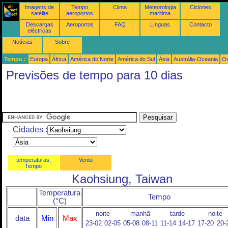
Imagens de
Tempo
Clima
Meteorologia
Ciclones
satélite
aeroportos
maritima
Descargas
Aeroportos
FAQ
Línguas
Contacto
eléctricas
Notícias
Sobre
Tempo :
Europa
África
América do Norte
América do Sul
Ásia
Austrália-Oceania
Ou
Previsões de tempo para 10 dias
Cidades :
temperaturas,
Vento
Tempo
Kaohsiung, Taiwan
Temperatura
Tempo
(°C)
noite
manhã
tarde
noite
data
Min
Max
23-02
02-05
05-08
08-11
11-14
14-17
17-20
20-