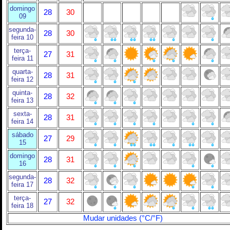
domingo
28
30
09
segunda-
28
30
feira 10
terça-
27
31
feira 11
quarta-
28
31
feira 12
quinta-
28
32
feira 13
sexta-
28
31
feira 14
sábado
27
29
15
domingo
28
31
16
segunda-
28
32
feira 17
terça-
27
32
feira 18
Mudar unidades (°C/°F)