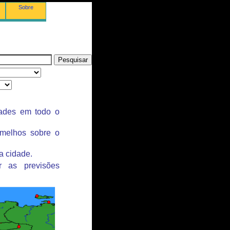
Sobre
dades em todo o
rmelhos sobre o
a cidade.
r as previsões