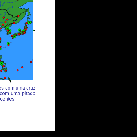
des com uma cruz
 com uma pitada
centes.