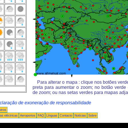
Para alterar o mapa : clique nos botões ver
preta para aumentar o zoom; no botão verde
de zoom; ou nas setas verdes para mapas adja
claração de exoneração de responsabilidade
tros
s eléctricas
Aeroportos
FAQ
Línguas
Contacto
Notícias
Sobre