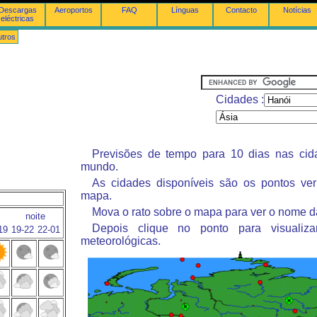
Descargas
Aeroportos
FAQ
Línguas
Contacto
Notícias
eléctricas
tros
Cidades :
Previsões de tempo para 10 dias nas ci
mundo.
As cidades disponíveis são os pontos ve
mapa.
Mova o rato sobre o mapa para ver o nome d
noite
Depois clique no ponto para visualiza
19
19-22
22-01
meteorológicas.