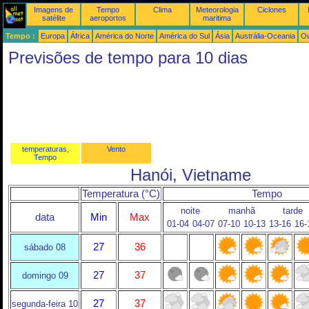
Imagens de
Tempo
Clima
Meteorologia
Ciclones
satélite
aeroportos
maritima
Tempo :
Europa
África
América do Norte
América do Sul
Ásia
Austrália-Oceania
Ou
Previsões de tempo para 10 dias
temperaturas,
Vento
Tempo
Hanói, Vietname
Temperatura (°C)
Tempo
noite
manhã
tarde
data
Min
Max
01-04
04-07
07-10
10-13
13-16
16-
27
36
sábado 08
27
37
domingo 09
27
37
segunda-feira 10