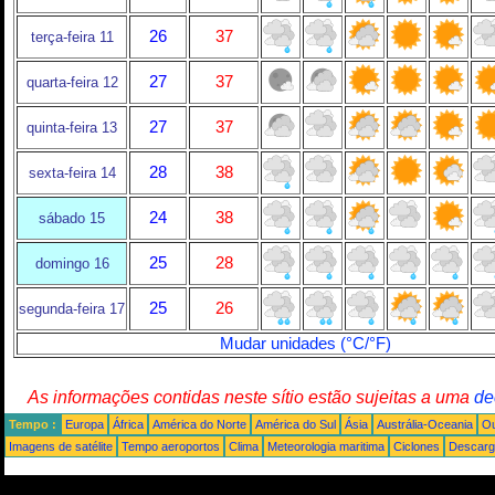
26
37
terça-feira 11
27
37
quarta-feira 12
27
37
quinta-feira 13
28
38
sexta-feira 14
24
38
sábado 15
25
28
domingo 16
25
26
segunda-feira 17
Mudar unidades (°C/°F)
As informações contidas neste sítio estão sujeitas a uma
de
Tempo :
Europa
África
América do Norte
América do Sul
Ásia
Austrália-Oceania
Ou
Imagens de satélite
Tempo aeroportos
Clima
Meteorologia maritima
Ciclones
Descarga