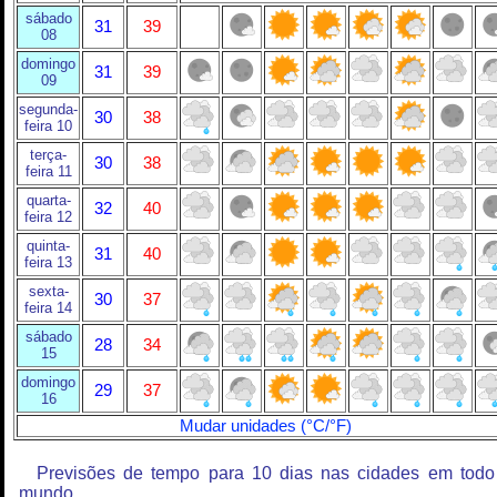
sábado
31
39
08
domingo
31
39
09
segunda-
30
38
feira 10
terça-
30
38
feira 11
quarta-
32
40
feira 12
quinta-
31
40
feira 13
sexta-
30
37
feira 14
sábado
28
34
15
domingo
29
37
16
Mudar unidades (°C/°F)
Previsões de tempo para 10 dias nas cidades em todo
mundo.