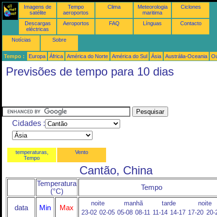
Imagens de
Tempo
Clima
Meteorologia
Ciclones
satélite
aeroportos
maritima
Descargas
Aeroportos
FAQ
Línguas
Contacto
eléctricas
Notícias
Sobre
Tempo :
Europa
África
América do Norte
América do Sul
Ásia
Austrália-Oceania
Ou
Previsões de tempo para 10 dias
Cidades :
temperaturas,
Vento
Tempo
Cantão, China
Temperatura
Tempo
(°C)
noite
manhã
tarde
noite
data
Min
Max
23-02
02-05
05-08
08-11
11-14
14-17
17-20
20-